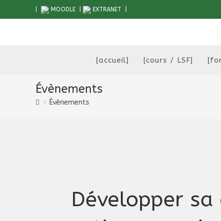
Skip
|
MOODLE
|
EXTRANET
|
to
content
[accueil]
[cours / LSF]
[fo
Évènements
>
Évènements
Développer sa 