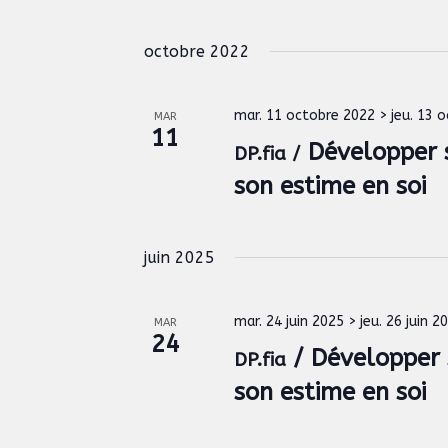
n
t
e
e
c
n
octobre 2022
z
h
u
e
a
n
r
mar. 11 octobre 2022
>
jeu. 13 
e
v
MAR
c
11
d
Développer s
h
DP.fia /
i
a
e
son estime en soi
t
g
r
e
É
a
.
v
t
juin 2025
è
n
i
e
o
mar. 24 juin 2025
>
jeu. 26 juin 2
m
MAR
24
e
/ Développer 
n
DP.fia
n
son estime en soi
d
t
s
e
p