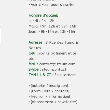
›
Voir ci-lien pour s'inscrire
Horaire d'accueil
Lundi › 9h-12h
Mardi › 9h-12h et 13h-16h
Jeudi › 9h-12h et 13h-16h
Adresse :
7 Rue des Tamaris,
Nantes
Lieu :
voir le bâtiment et le
plan
Mail :
contact@steum.com
Skype :
steumcontact
TAN L1 & C7 :
Souillarderie
›
[bulletin / inscription]
›
[formulaire / contact]
›
[réunion / information]
›
[abonnement / newsletter]