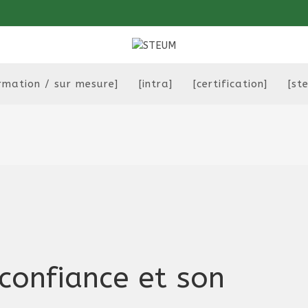
rmation / sur mesure]
[intra]
[certification]
[st
confiance et son