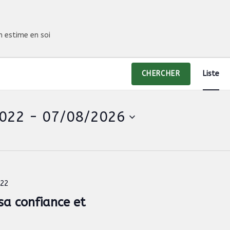
n estime en soi
N
CHERCHER
Liste
a
v
i
022
 - 
07/08/2026
g
a
t
i
o
022
n
a confiance et
d
e