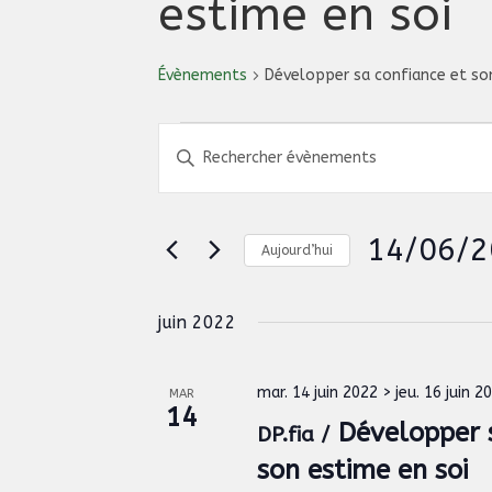
estime en soi
Évènements
Développer sa confiance et so
Évènements
R
S
a
e
i
c
s
14/06/2
i
h
Aujourd’hui
r
S
e
m
é
o
juin 2022
r
l
t
e
c
-
c
c
mar. 14 juin 2022
>
jeu. 16 juin 2
MAR
h
t
14
l
Développer s
i
DP.fia /
e
é
o
.
son estime en soi
e
n
R