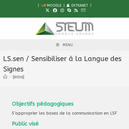
Skip
|
MOODLE
|
EXTRANET
|
to
content
MENU
LS.sen / Sensibiliser à la Langue des
Signes
>
[intra]
Objectifs pédagogiques
S’approprier les bases de la communication en LSF
Public visé