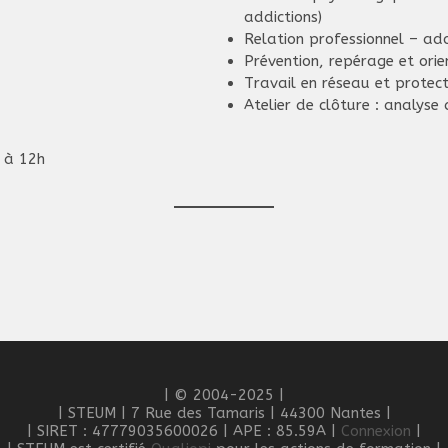
addictions)
Relation professionnel – ad
Prévention, repérage et orie
Travail en réseau et protect
Atelier de clôture : analyse
 à 12h
| © 2004-2025 |
| STEUM | 7 Rue des Tamaris | 44300 Nantes |
| SIRET : 47779035600026 | APE : 85.59A |
Connexion
|