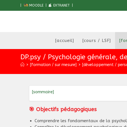
Skip
|
MOODLE
|
EXTRANET
|
to
content
[accueil]
[cours / LSF]
[fo
DP.psy / Psychologie générale, de
>
[formation / sur mesure]
>
[développement / pers
[sommaire]
🎯 Objectifs pédagogiques
Comprendre les fondamentaux de la psychol
Connaître le développement psychologique de