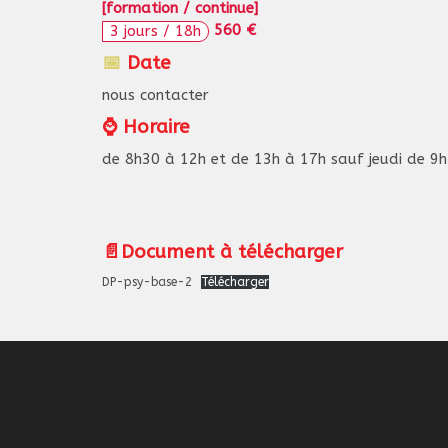
[formation / continue]
560 €
3 jours / 18h
📅
Date
nous contacter
⌚ Horaire
de 8h30 à 12h et de 13h à 17h sauf jeudi de 9h
📄
Document à télécharger
DP-psy-base-2
Télécharger