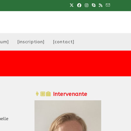
eum]
[inscription]
[contact]
👩🏽‍🏫
Intervenante
elle