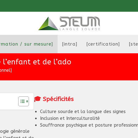
rmation / sur mesure]
[intra]
[certification]
[st
 l’enfant et de l’ado
onnel]
🎓 Spécificités
Culture sourde et la langue des signes
Inclusion et Interculturalité
Souffrance psychique et posture professionn
ogie générale
 l’enfant et de