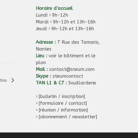
Horaire d'accueil
Lundi › 9h-12h
Mardi › 9h-12h et 13h-16h
Jeudi › 9h-12h et 13h-16h
Adresse :
7 Rue des Tamaris,
Nantes
Lieu :
voir le bâtiment et le
plan
Mail :
contact@steum.com
Skype :
steumcontact
tinu
TAN L1 & C7 :
Souillarderie
›
[bulletin / inscription]
›
[formulaire / contact]
›
[réunion / information]
›
[abonnement / newsletter]