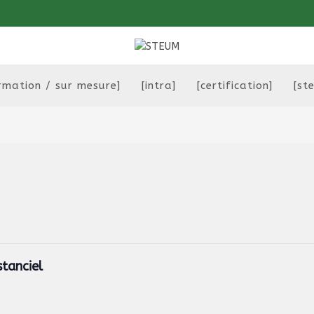
rmation / sur mesure]
[intra]
[certification]
[st
stanciel