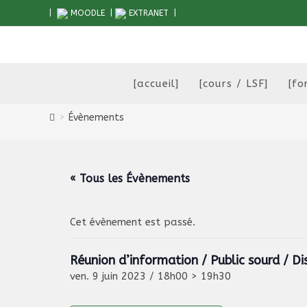
Skip
|
MOODLE
|
EXTRANET
|
to
content
[accueil]
[cours / LSF]
[fo
>
Évènements
« Tous les Évènements
Cet évènement est passé.
Réunion d’information / Public sourd / Di
ven. 9 juin 2023 / 18h00
>
19h30