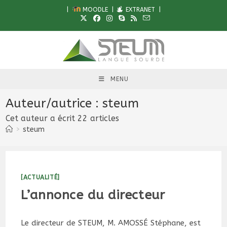
Skip
|
MOODLE
|
EXTRANET
|
to
content
MENU
Auteur/autrice :
steum
Cet auteur a écrit 22 articles
>
steum
[ACTUALITÉ]
L’annonce du directeur
Le directeur de STEUM, M. AMOSSÉ Stéphane, est