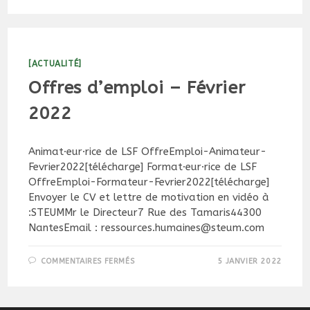
[ACTUALITÉ]
Offres d’emploi – Février
2022
Animat·eur·rice de LSF OffreEmploi-Animateur-
Fevrier2022[télécharge] Format·eur·rice de LSF
OffreEmploi-Formateur-Fevrier2022[télécharge]
Envoyer le CV et lettre de motivation en vidéo à
:STEUMMr le Directeur7 Rue des Tamaris44300
NantesEmail : ressources.humaines@steum.com
SUR
COMMENTAIRES FERMÉS
5 JANVIER 2022
OFFRES
D’EMPLOI
–
FÉVRIER
2022