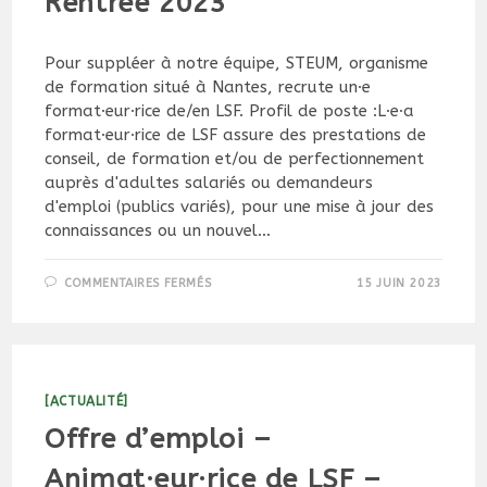
Rentrée 2023
Pour suppléer à notre équipe, STEUM, organisme
de formation situé à Nantes, recrute un·e
format·eur·rice de/en LSF. Profil de poste :L·e·a
format·eur·rice de LSF assure des prestations de
conseil, de formation et/ou de perfectionnement
auprès d'adultes salariés ou demandeurs
d'emploi (publics variés), pour une mise à jour des
connaissances ou un nouvel…
SUR
COMMENTAIRES FERMÉS
15 JUIN 2023
OFFRE
D’EMPLOI
–
FORMAT·EUR·RICE
DE
LSF
–
RENTRÉE
[ACTUALITÉ]
2023
Offre d’emploi –
Animat·eur·rice de LSF –