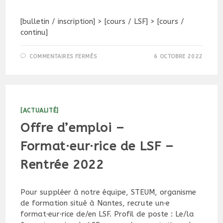
[bulletin / inscription] > [cours / LSF] > [cours /
continu]
SUR
COMMENTAIRES FERMÉS
6 OCTOBRE 2022
PROMOTION
EXCEPTIONNELLE
/
COURS
LSF
DE
A1
À
[ACTUALITÉ]
B2
EN
Offre d’emploi –
6
MOIS
!
Format·eur·rice de LSF –
Rentrée 2022
Pour suppléer à notre équipe, STEUM, organisme
de formation situé à Nantes, recrute un·e
format·eur·rice de/en LSF. Profil de poste : Le/la