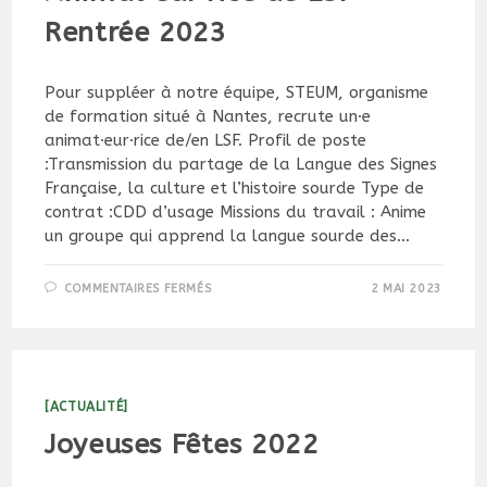
Rentrée 2023
Pour suppléer à notre équipe, STEUM, organisme
de formation situé à Nantes, recrute un·e
animat·eur·rice de/en LSF. Profil de poste
:Transmission du partage de la Langue des Signes
Française, la culture et l’histoire sourde Type de
contrat :CDD d’usage Missions du travail : Anime
un groupe qui apprend la langue sourde des…
SUR
COMMENTAIRES FERMÉS
2 MAI 2023
OFFRE
D’EMPLOI
–
ANIMAT·EUR·RICE
DE
LSF
–
RENTRÉE
[ACTUALITÉ]
2023
Joyeuses Fêtes 2022