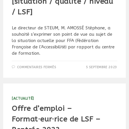
[situation / qualité / niveau
/ LSF]
Le directeur de STEUM, M. AMOSSÉ Stéphane, a
souhaité s’exprimer son point de vue au sujet de
la situation actuelle pour FFA (Fédération
Française de l’Accessibilité) par rapport du centre
de formation.
SUR
COMMENTAIRES FERMÉS
5 SEPTEMBRE 2023
[SITUATION
/
QUALITÉ
/
NIVEAU
/
LSF]
[ACTUALITÉ]
Offre d’emploi –
Format·eur·rice de LSF –