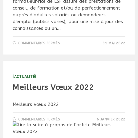
format·eur·rice de LSF assure des prestations de
conseil, de formation et/ou de perfectionnement
auprès d'adultes salariés ou demandeurs
d'emploi (publics variés), pour une mise à jour des
connaissances ou un…
SUR
COMMENTAIRES FERMÉS
31 MAI 2022
OFFRE
D’EMPLOI
–
FORMAT·EUR·RICE
DE
LSF
–
RENTRÉE
[ACTUALITÉ]
2022
Meilleurs Vœux 2022
Meilleurs Vœux 2022
SUR
COMMENTAIRES FERMÉS
6 JANVIER 2022
MEILLEURS
VŒUX
2022