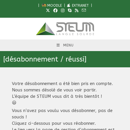
Skip
|
MOODLE
|
EXTRANET
|
to
content
MENU
[désabonnement / réussi]
Votre désabonnement a été bien pris en compte.
Nous sommes désolé de vous voir partir.
L’équipe de STEUM vous dit à très bientôt !
😃
Vous n’avez pas voulu vous désabonner, pas de
soucis !
Cliquez ci-dessous pour vous réabonner.
Le lien vers la page de gestion d’abonnement est