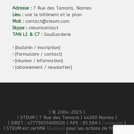
Adresse :
7 Rue des Tamaris, Nantes
Lieu :
voir le bâtiment et le plan
Mail :
contact@steum.com
Skype :
steumcontact
TAN L1 & C7 :
Souillarderie
›
[bulletin / inscription]
›
[formulaire / contact]
›
[réunion / information]
›
[abonnement / newsletter]
| © 2004-2025 |
| STEUM | 7 Rue des Tamaris | 44300 Nantes |
| SIRET : 47779035600026 | APE : 85.59A |
Connexion
|
| STEUM est certifié
Qualiopi
pour les actions de formation
|