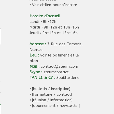
›
Voir ci-lien pour s'inscrire
Horaire d'accueil
Lundi › 9h-12h
Mardi › 9h-12h et 13h-16h
Jeudi › 9h-12h et 13h-16h
Adresse :
7 Rue des Tamaris,
Nantes
Lieu :
voir le bâtiment et le
plan
Mail :
contact@steum.com
Skype :
steumcontact
TAN L1 & C7 :
Souillarderie
›
[bulletin / inscription]
›
[formulaire / contact]
›
[réunion / information]
›
[abonnement / newsletter]