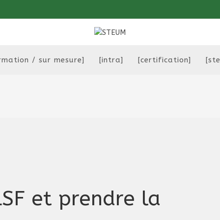
rmation / sur mesure]
[intra]
[certification]
[st
LSF et prendre la