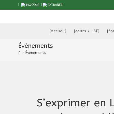
Skip
|
MOODLE
|
EXTRANET
|
to
content
[accueil]
[cours / LSF]
[fo
Évènements
>
Évènements
S’exprimer en 