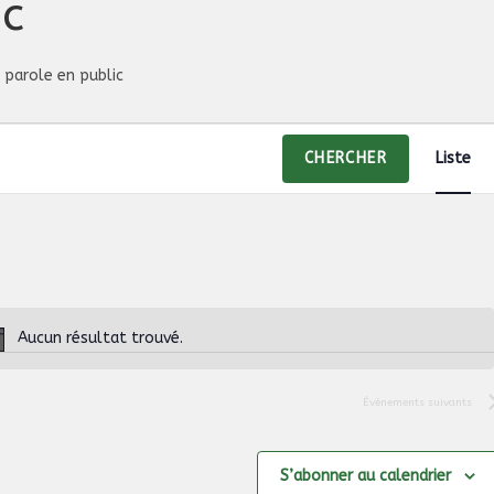
ic
 parole en public
N
CHERCHER
Liste
a
v
i
g
a
t
Aucun résultat trouvé.
N
i
o
o
t
Évènements
suivants
n
i
d
c
e
S’abonner au calendrier
e