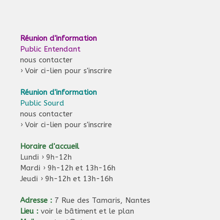
a
e
t
a
s
e
v
.
É
Réunion d'information
i
v
Public Entendant
nous contacter
è
g
›
Voir ci-lien pour s'inscrire
n
a
e
Réunion d'information
t
m
Public Sourd
i
nous contacter
e
›
Voir ci-lien pour s'inscrire
n
o
t
Horaire d'accueil
n
Lundi › 9h-12h
d
Mardi › 9h-12h et 13h-16h
Jeudi › 9h-12h et 13h-16h
e
v
Adresse :
7 Rue des Tamaris, Nantes
Lieu :
voir le bâtiment et le plan
u