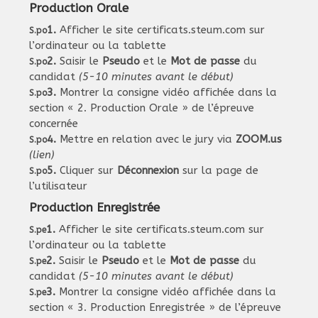
Production Orale
1.
Afficher le site
certificats.steum.com
sur
S.po
l’ordinateur ou la tablette
2.
Saisir le
Pseudo
et le
Mot de passe
du
S.po
candidat
(5-10 minutes avant le début)
3.
Montrer la consigne vidéo affichée dans la
S.po
section « 2. Production Orale » de l’épreuve
concernée
4.
Mettre en relation avec le jury via
ZOOM.us
S.po
(lien)
5.
Cliquer sur
Déconnexion
sur la page de
S.po
l’utilisateur
Production Enregistrée
1.
Afficher le site
certificats.steum.com
sur
S.pe
l’ordinateur ou la tablette
2.
Saisir le
Pseudo
et le
Mot de passe
du
S.pe
candidat
(5-10 minutes avant le début)
3.
Montrer la consigne vidéo affichée dans la
S.pe
section « 3. Production Enregistrée » de l’épreuve