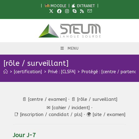
Skip
|
MOODLE
|
EXTRANET
|
to
content
MENU
[rôle / surveillant]
>
[certification]
>
Privé : [CLSFA]
>
Protégé : [centre / partenai
📄 [centre / examen]
· 📄 [rôle / surveillant]
✉ [cahier / incident]
·
📑 [inscription / candidat / pls]
·
🌍 [site / examen]
Jour J-7