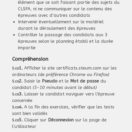
élément que ce soit faisant partie des sujets du
CLSFA, ni ne communiquer sur le contenu des
épreuves avec d’autres candidats
Intervenir éventuellement sur le matériel
durant le déroulement des épreuves
Contrôler le passage des candidats aux 3
épreuves selon le planning établi et la durée
impartie
Compréhension
1.
Afficher le site
certificats.steum.com
sur les
S.co
ordinateurs
(de préférence Chrome ou Firefox)
2.
Saisir le
Pseudo
et le
Mot de passe
du
S.co
candidat
(5-10 minutes avant le début)
3.
Laisser le candidat naviguer vers l’épreuve
S.co
concernée
4.
A la fin des exercices, vérifier que les tests
S.co
sont bien validés
5.
Cliquer sur
Déconnexion
sur la page de
S.co
l’utilisateur